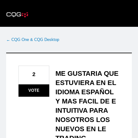
Skip
to
content
← CQG One & CQG Desktop
ME GUSTARIA QUE
2
ESTUVIERA EN EL
VOTE
IDIOMA ESPAÑOL
Y MAS FACIL DE E
INTUITIVA PARA
NOSOTROS LOS
NUEVOS EN LE