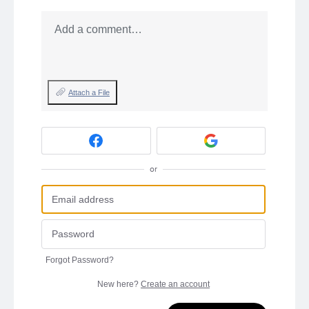
Add a comment…
Attach a File
or
Forgot Password?
New here?
Create an account