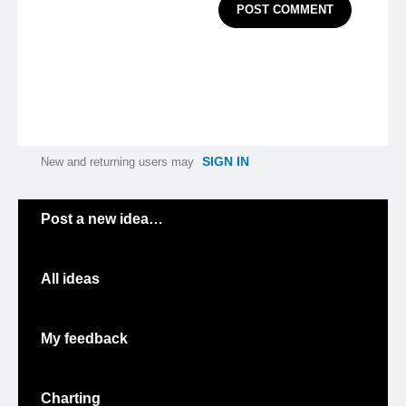
POST COMMENT
SIGN IN
New and returning users may
Categories
Post a new idea…
All ideas
My feedback
Charting