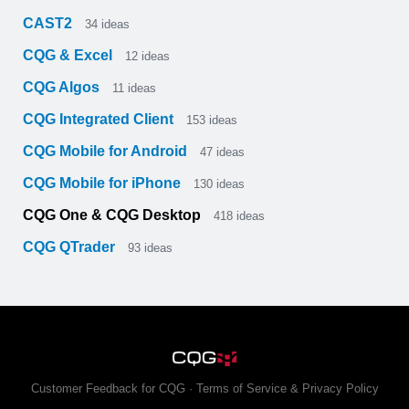
CAST2
34
ideas
CQG & Excel
12
ideas
CQG Algos
11
ideas
CQG Integrated Client
153
ideas
CQG Mobile for Android
47
ideas
CQG Mobile for iPhone
130
ideas
CQG One & CQG Desktop
418
ideas
CQG QTrader
93
ideas
Customer Feedback for CQG
·
Terms of Service & Privacy Policy